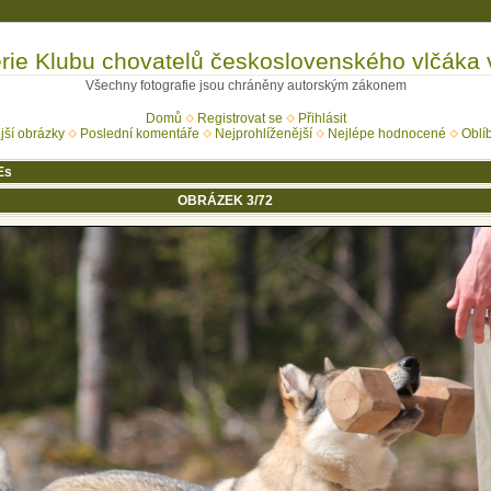
rie Klubu chovatelů československého vlčáka
Všechny fotografie jsou chráněny autorským zákonem
Domů
Registrovat se
Přihlásit
jší obrázky
Poslední komentáře
Nejprohlíženější
Nejlépe hodnocené
Oblí
Es
OBRÁZEK 3/72