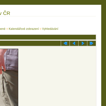
 v ČR
bené
Kalendářové zobrazení
Vyhledávání