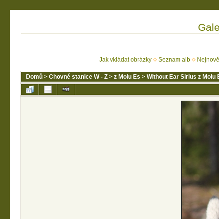
Gale
Jak vkládat obrázky
Seznam alb
Nejnově
Domů
>
Chovné stanice W - Z
>
z Molu Es
>
Without Ear Sirius z Molu 