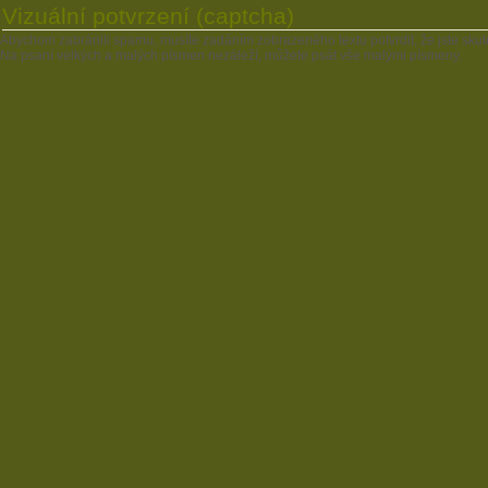
Vizuální potvrzení (captcha)
Abychom zabránili spamu, musíte zadáním zobrazeného textu potvrdit, že jste skut
Na psaní velkých a malých písmen nezáleží, můžete psát vše malými písmeny.